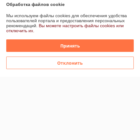
-15%
-15%
Обработка файлов cookie
Мы используем файлы cookies для обеспечения удобства
пользователей портала и предоставления персональных
рекомендаций.
Вы можете настроить файлы cookies или
отключить их.
Принять
Отклонить
Керамогранит Италон /
Миллениум / Пьюр
Керамогранит Italon
реттифицированная 60x120
Материя, Италон
В наличии
В наличии
140,33
116,96
руб./кв.м
от
руб./кв.м
165,09 руб./кв.м
от 137,60 руб./кв.м
Купить
Купить
-15%
-15%