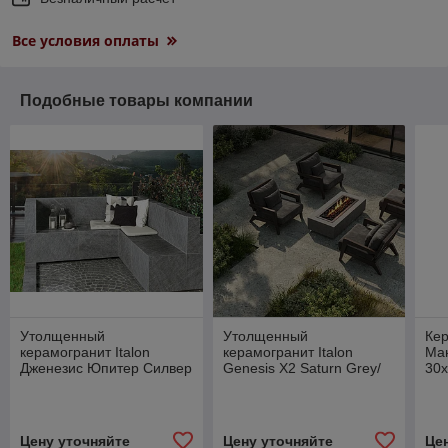
Все условия оплаты
Подобные товары компании
Утолщенный
Утолщенный
Кер
керамогранит Italon
керамогранит Italon
Ма
Дженезис Юпитер Силвер
Genesis X2 Saturn Grey/
30
X2 /GENESIS JUPITER
Дженезис Сатурн Грей Х2
SILVER X2 60X60
60x60
Цену уточняйте
Цену уточняйте
Це