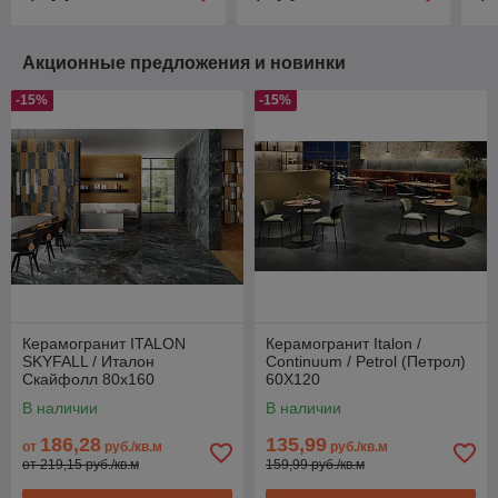
Акционные предложения и новинки
-15%
-15%
Керамогранит ITALON
Керамогранит Italon /
SKYFALL / Италон
Сontinuum / Petrol (Петрол)
Скайфолл 80x160
60Х120
В наличии
В наличии
186,28
135,99
от
руб./кв.м
руб./кв.м
от 219,15 руб./кв.м
159,99 руб./кв.м