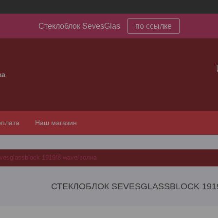
Стеклоблок SevesGlas
по ссылке
ка
оплата
Наш магазин
vesglassblock 1919/8 wave/волна
СТЕКЛОБЛОК SEVESGLASSBLOCK 191