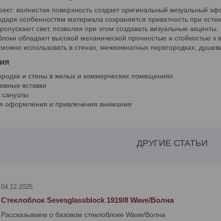
ект: волнистая поверхность создает оригинальный визуальный эф
одаря особенностям материала сохраняется приватность при осте
пропускают свет, позволяя при этом создавать визуальные акценты.
облоки обладают высокой механической прочностью и стойкостью к
 можно использовать в стенах, межкомнатных перегородках, душев
ия
ородки и стены в жилых и коммерческих помещениях
ивные вставки
 санузлы
я оформления и привлечения внимания
ДРУГИЕ СТАТЬИ
04.12.2025
Стеклоблок Sevesglassblock 1919/8 Wave/Волна
Рассказываем о базовом стеклоблоке Wave/Волна