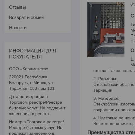
04
Отзывы
С
Возврат и обмен
Ти
Новости
Мо
Пр
Пр
О
ИНФОРМАЦИЯ ДЛЯ
ПОКУПАТЕЛЯ
Мо
ООО «Керамотека»
стекла. Такие панел
220021 Республика
Размеры:
Беларусь, г. Минск, ул.
Стеклоблоки обычно
Тиражная 150 пом 101
вариации.
Дата регистрации в
Материал:
Торговом реестре/Реестре
Стеклоблоки изготов
бытовых услуг: Не подлежит
сохранении приватн
занесению в реестр
Цветовые решени
Номер в Торговом реестре/
Возможно наличие ра
Реестре бытовых услуг: Не
Преимущества стек
подлежит занесению в