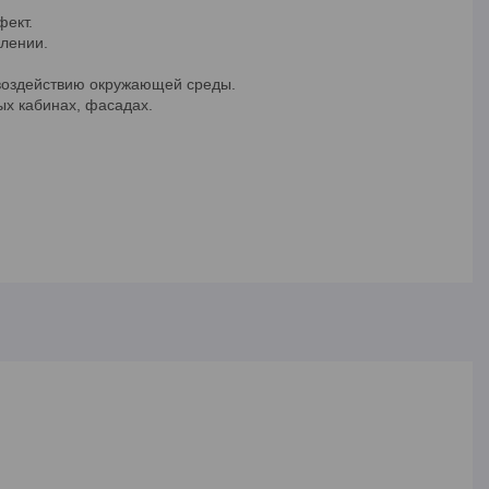
фект.
клении.
 воздействию окружающей среды.
ых кабинах, фасадах.