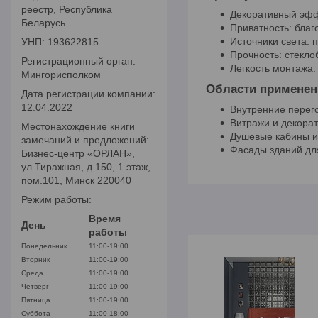
реестр, Республика
Декоративный эфф
Беларусь
Приватность: благ
Источники света: 
УНП: 193622815
Прочность: стекл
Регистрационный орган:
Легкость монтажа:
Мингорисполком
Области применен
Дата регистрации компании:
12.04.2022
Внутренние перег
Витражи и декорат
Местонахождение книги
Душевые кабины и
замечаний и предложений:
Фасады зданий дл
Бизнес-центр «ОРЛАН»,
ул.Тиражная, д.150, 1 этаж,
пом.101, Минск 220040
Режим работы:
Время
День
работы
Понедельник
11:00-19:00
Вторник
11:00-19:00
Среда
11:00-19:00
Четверг
11:00-19:00
Пятница
11:00-19:00
Суббота
11:00-18:00