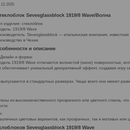
.12.2025
теклоблок Sevesglassblock 1919/8 Wave/Волна
п изделия: стеклоблок
дель: 1919/8 Wave
оизводитель: Sevesglassblock — итальянская компания, известная
оизводство в Чехии.
собенности и описание
Дизайн и форма:
дель 1919/8 Wave отличается волнистой (wave) поверхностью, кот
и обеспечивают уникальный декоративный эффект, создавая игру св
 выпускаются в стандартных размерах. Чаще всего они имеют раз
лены из высококачественного прозрачного или цветного стекла, ч
ости.
я:
зличных цветовых вариантов, как прозрачных, так и матовых или ц
лоблоков Sevesglassblock 1919/8 Wave