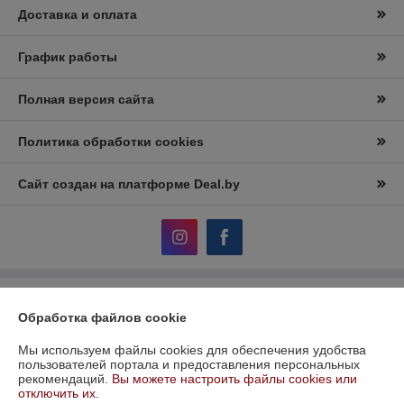
Доставка и оплата
График работы
Полная версия сайта
Политика обработки cookies
Сайт создан на платформе Deal.by
Информация для покупателя
Обработка файлов cookie
Юридическое лицо:
ООО «Керамотека»
220021 Республика Беларусь, г. Минск, ул. Тиражная 150 пом 101
Мы используем файлы cookies для обеспечения удобства
пользователей портала и предоставления персональных
Регистрационный номер ЕГР: 193622815
рекомендаций.
Вы можете настроить файлы cookies или
отключить их.
УНП: 193622815