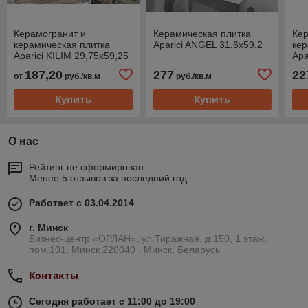
Керамогранит и
Керамическая плитка
Кер
керамическая плитка
Aparici ANGEL 31.6x59.2
кер
Aparici KILIM 29,75х59,25
Apa
187,20
277
22
от
руб./кв.м
руб./кв.м
Купить
Купить
О нас
Рейтинг не сформирован
Менее 5 отзывов за последний год
Работает с 03.04.2014
г. Минск
Бизнес-центр «ОРЛАН», ул.Тиражная, д.150, 1 этаж,
пом.101, Минск 220040 , Минск, Беларусь
Контакты
Сегодня работает с 11:00 до 19:00