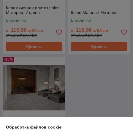
Керамическая плитка Italon
Материя, Италон
Italon Materia / Материя
В наличии
В наличии
116,96
116,96
от
руб./кв.м
от
руб./кв.м
от 137,60 руб./кв.м
от 137,60 руб./кв.м
Купить
Купить
-15%
Керамогранит Italon / Climb /
Обработка файлов cookie
Клаймб