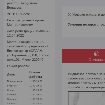
реестр, Республика
Беларусь
УНП: 193622815
Условия оплаты и до
Регистрационный орган:
во
Мингорисполком
Дата регистрации компании:
12.04.2022
Местонахождение книги
замечаний и предложений:
Бизнес-центр «ОРЛАН»,
ул.Тиражная, д.150, 1 этаж,
пом.101, Минск 220040
Описание
Режим работы:
Время
Индийская плитка с ка
День
работы
своего высокого качест
Понедельник
11:00-19:00
именно поэтому мы пол
Вторник
11:00-19:00
способностью мрамора 
Среда
11:00-19:00
Четверг
11:00-19:00
Пятница
11:00-19:00
Суббота
11:00-18:00