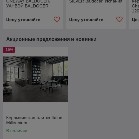
ONEWAY BALDOCER/
SILVER Baldocer, Испания
Ке
УАНВЭЙ BALDOCER
Cha
12
Цену уточняйте
Цену уточняйте
Це
Акционные предложения и новинки
-15%
Керамическая плитка Italon
Millennium
В наличии