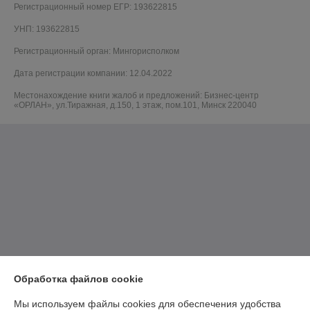
Регистрационный номер ЕГР: 193622815
УНП: 193622815
Регистрационный орган: Мингорисполком
Дата регистрации компании: 12.04.2022
Местонахождение книги жалоб и предложений: Бизнес-центр
«ОРЛАН», ул.Тиражная, д.150, 1 этаж, пом.101, Минск 220040
Обработка файлов cookie
Мы используем файлы cookies для обеспечения удобства