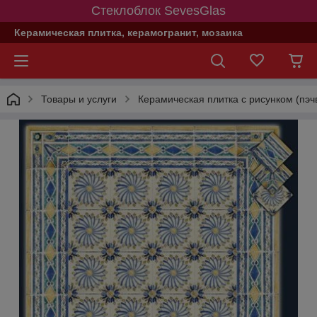
Стеклоблок SevesGlas
Керамическая плитка, керамогранит, мозаика
Товары и услуги
Керамическая плитка с рисунком (пэч