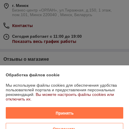
г. Минск
Бизнес-центр «ОРЛАН», ул.Тиражная, д.150, 1 этаж,
пом.101, Минск 220040 , Минск, Беларусь
Контакты
Сегодня работает с 11:00 до 19:00
Показать весь график работы
Отзывы о магазине
26 отзывов за всё время
Обработка файлов cookie
Елена
25.03.2026
Мы используем файлы cookies для обеспечения удобства
пользователей портала и предоставления персональных
Нейтрально
рекомендаций.
Вы можете настроить файлы cookies или
отключить их.
Покупатель
23.04.2025
Принять
Отлично
Показать все отзывы
Отклонить