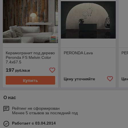
Керамогранит под дерево
PERONDA Lava
PE
Peronda FS Melvin Color
7.4x67.5
197
руб./кв.м
Цену уточняйте
Це
Купить
О нас
Рейтинг не сформирован
Менее 5 отзывов за последний год
Работает с 03.04.2014