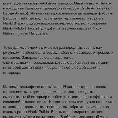
могут удивить своим необычным видом. Один из них – темно-
изумрудный мрамор с характерным узором Verde Antico (итал.
Ве́рде Анти́ко). Именно им вдохновлялись дизайнеры фабрики
Baldocer, работая над коллекцией керамического гранита
Naoki (Нао́ки с двумя видами поверхностей: полированная
Naoki Pulido (Нао́ки Пули́до) и рельефная матовая Naoki
Natural (Нао́ки Натура́ль).
Текстура коллекции отличается разнородным зернистым
рисунком из зеленовато-серых, табачных разводов и кремовых
прожилок. Заворащивающая игра тонов
с контрастными переходами, которые добавляют коллекции
некоторой хаотичности и выделяют её в общей картине
интерьера.
Матовые рельефные плиты Naoki Natural интересны своим
естественным видом, с их помощью можно создать
выразительный интерьер и избежать отражающего эффекта и
излишней «глянцевости». Напротив, если вам нужно наполнить
помещение дополнительным светом, обратите внимание на
керамогранит Naoki Pulido. Благодаря полировке, их цвет
выглядит глубже и насыщеннее. В объёме мраморный узор