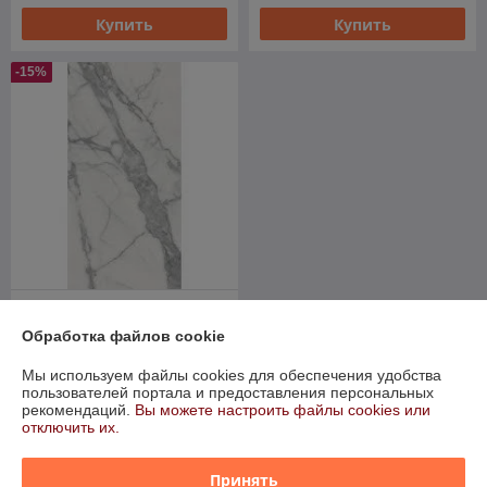
Купить
Купить
-15%
Керамогранит Italon Charme
Evo / Шарм Эво Статуарио
Обработка файлов cookie
В наличии
Мы используем файлы cookies для обеспечения удобства
124,86
пользователей портала и предоставления персональных
от
руб./кв.м
рекомендаций.
Вы можете настроить файлы cookies или
от 146,89 руб./кв.м
отключить их.
Купить
Принять