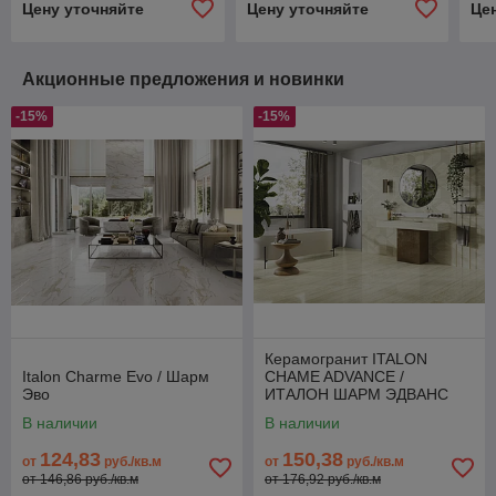
Цену уточняйте
Цену уточняйте
Це
Акционные предложения и новинки
-15%
-15%
Керамогранит ITALON
Italon Charme Evo / Шарм
CHAME ADVANCE /
Эво
ИТАЛОН ШАРМ ЭДВАНС
В наличии
В наличии
124,83
150,38
от
руб./кв.м
от
руб./кв.м
от 146,86 руб./кв.м
от 176,92 руб./кв.м