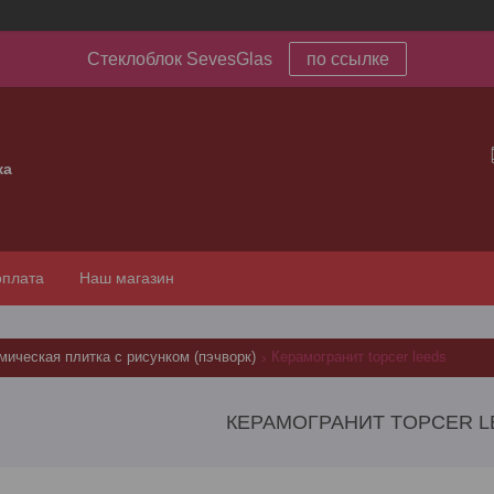
Стеклоблок SevesGlas
по ссылке
ка
оплата
Наш магазин
мическая плитка с рисунком (пэчворк)
Керамогранит topcer leeds
КЕРАМОГРАНИТ TOPCER L