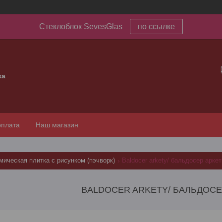
Стеклоблок SevesGlas
по ссылке
ка
оплата
Наш магазин
мическая плитка с рисунком (пэчворк)
Baldocer arkety/ бальдосер арке
BALDOCER ARKETY/ БАЛЬДОСЕ