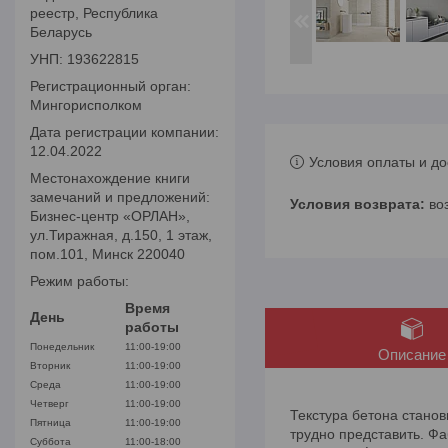
реестр, Республика
Беларусь
УНП: 193622815
Регистрационный орган:
Мингорисполком
Дата регистрации компании:
12.04.2022
Условия оплаты и до
Местонахождение книги
замечаний и предложений:
во
Бизнес-центр «ОРЛАН»,
ул.Тиражная, д.150, 1 этаж,
пом.101, Минск 220040
Режим работы:
Время
День
работы
Понедельник
11:00-19:00
Описание
Вторник
11:00-19:00
Среда
11:00-19:00
Четверг
11:00-19:00
Текстура бетона стано
Пятница
11:00-19:00
трудно представить. Фа
Суббота
11:00-18:00