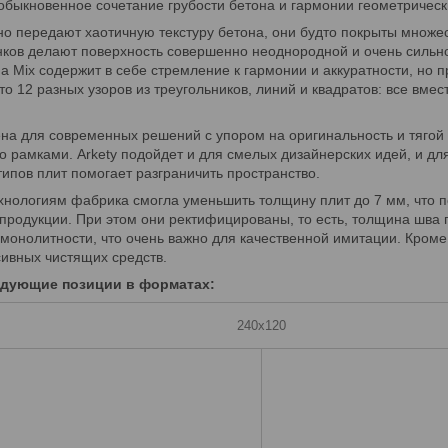
необыкновенное сочетание грубости бетона и гармонии геометрическ
но передают хаотичную текстуру бетона, они будто покрыты множе
нков делают поверхность совершенно неоднородной и очень сильн
 Mix содержит в себе стремление к гармонии и аккуратности, но п
то 12 разных узоров из треугольников, линий и квадратов: все вме
на для современных решений с упором на оригинальность и тягой
о рамками. Arkety подойдет и для смелых дизайнерских идей, и дл
ипов плит помогает разграничить пространство.
хнологиям фабрика смогла уменьшить толщину плит до 7 мм, что п
продукции. При этом они ректифицированы, то есть, толщина шва п
онолитности, что очень важно для качественной имитации. Кроме 
сивных чистящих средств.
дующие позиции в форматах:
240х120