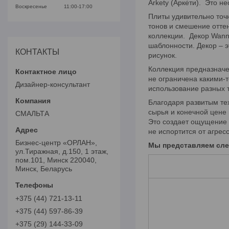
Arkety (Арке́ти). Это 
Воскресенье
11:00-17:00
Плиты удивительно точ
тонов и смешение отте
коллекции. Декор Wanna
шаблонности. Декор – э
КОНТАКТЫ
рисунок.
Коллекция предназначе
не ограничена какими-т
Дизайнер-консультант
использование разных т
Благодаря развитым те
сырья и конечной цене 
СМАЛЬТА
Это создает ощущение м
не испортится от агрес
Бизнес-центр «ОРЛАН»,
Мы представляем сле
ул.Тиражная, д.150, 1 этаж,
пом.101, Минск 220040,
Минск, Беларусь
+375 (44) 721-13-11
+375 (44) 597-86-39
+375 (29) 144-33-09