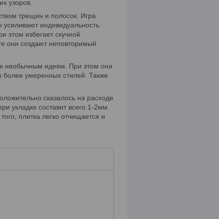
их узоров.
ством трещин и полосок. Игра
о усиливают индивидуальность
ри этом избегает скучной
сте они создают неповторимый
 к необычным идеям. При этом она
я более умеренных стилей. Также
оложительно сказалось на расходе
ри укладке составит всего 1-2мм.
того, плитка легко отчищается и