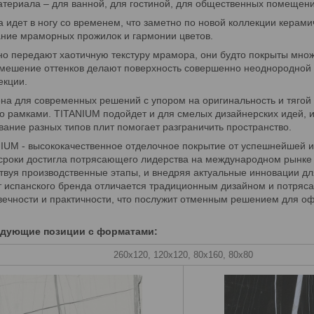
териала – для ванной, для гостиной, для общественных помещени
а идет в ногу со временем, что заметно по новой коллекции керам
ние мраморных прожилок и гармонии цветов.
но передают хаотичную текстуру мрамора, они будто покрыты мно
 смешение оттенков делают поверхность совершенно неоднородной 
екции.
на для современных решений с упором на оригинальность и тягой
то рамками. TITANIUM подойдет и для смелых дизайнерских идей, 
вание разных типов плит помогает разграничить пространство.
NIUM
- высококачественное отделочное покрытие от успешнейшей и
сроки достигла потрясающего лидерства на международном рынке
вуя производственные этапы, и внедряя актуальные инновации дл
т испанского бренда отличается традиционным дизайном и потря
овечности и практичности, что послужит отменным решением для 
едующие позиции с форматами:
260х120, 120х120, 80х160, 80х80