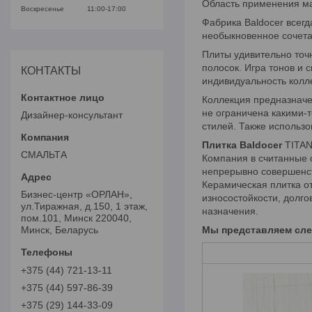
Область применения ма
Воскресенье
11:00-17:00
Фабрика Baldocer всегд
необыкновенное сочета
Плиты удивительно точ
полосок. Игра тонов и
КОНТАКТЫ
индивидуальность колл
Коллекция предназначе
не ограничена какими-
Дизайнер-консультант
стилей. Также использо
Плитка Baldocer
TITA
СМАЛЬТА
Компания в считанные 
непрерывно совершенст
Керамическая плитка о
Бизнес-центр «ОРЛАН»,
износостойкости, долг
ул.Тиражная, д.150, 1 этаж,
назначения.
пом.101, Минск 220040,
Минск, Беларусь
Мы представляем сл
+375 (44) 721-13-11
+375 (44) 597-86-39
+375 (29) 144-33-09