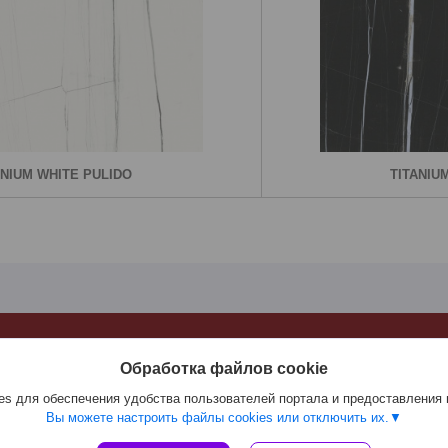
ANIUM WHITE PULIDO
TITANIU
***
Обработка файлов cookie
тный керамогранит
Майолика
 тонкий
Мозаика
s для обеспечения удобства пользователей портала и предоставления
Вы можете настроить файлы cookies или отключить их.