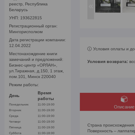
реестр, Республика
Беларусь
УНП: 193622815
Регистрационный орган:
Мингорисполком
Дата регистрации компании:
12.04.2022
Условия оплаты и до
Местонахождение книги
замечаний и предложений:
во
Бизнес-центр «ОРЛАН»,
ул.Тиражная, д.150, 1 этаж,
пом.101, Минск 220040
Режим работы:
Время
День
работы
Понедельник
11:00-19:00
Описание
Вторник
11:00-19:00
Среда
11:00-19:00
Четверг
11:00-19:00
Страна происхождения
Пятница
11:00-19:00
Поверхность – лаппати
Суббота
11:00-18:00