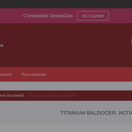
Стеклоблок SevesGlas
по ссылке
ка
оплата
Наш магазин
cer (испания)
Titanium baldocer, испания
TITANIUM BALDOCER, ИС