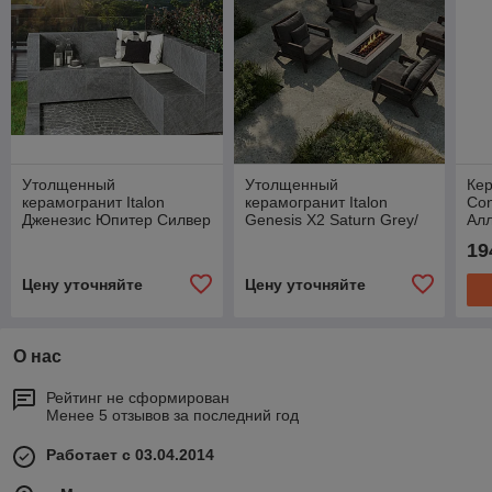
Утолщенный
Утолщенный
Кер
керамогранит Italon
керамогранит Italon
Con
Дженезис Юпитер Силвер
Genesis X2 Saturn Grey/
Алл
X2 /GENESIS JUPITER
Дженезис Сатурн Грей Х2
гля
19
SILVER X2 60X60
60x60
Цену уточняйте
Цену уточняйте
О нас
Рейтинг не сформирован
Менее 5 отзывов за последний год
Работает с 03.04.2014