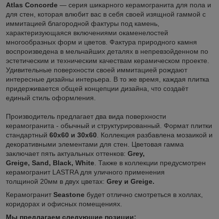
Atlas Concorde
— серия шикарного керамогранита для пола и
для стен, которая влюбит вас в себя своей изящной гаммой с
иммитацией благородной фактуры под камень,
характеризующаяся включениями окаменелостей
многообразных форм и цветов. Фактура природного камня
воспроизведена в мельчайших деталях в непревзойденном по
эстетическим и техническим качествам керамическом проекте.
Удивительные поверхности своей иммитацией рождают
интересные дизайны интерьера. В то же время, каждая плитка
придерживается общей концепции дизайна, что создаёт
единый стиль оформления.
Производитель предлагает два вида поверхности
керамогранита - обычный и структурированный. Формат плитки
стандартный
60х60 и 30х60
. Коллекция разбавлена мозаикой и
декоративными элементами для стен. Цветовая гамма
заключает пять актуальных оттенков:
Grey,
Greige, Sand, Black, White
. Также в коллекции предусмотрен
керамогранит LASTRA для уличного применения
толщиной 20мм в двух цветах:
Grey и Greige.
Керамогранит
Seastone
будет отлично смотреться в холлах,
коридорах и офисных помещениях.
Мы предлагаем следующие позиции: