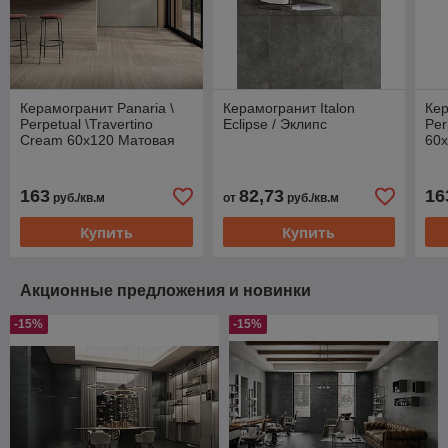
Керамогранит Panaria \
Керамогранит Italon
Кер
Perpetual \Travertino
Eclipse / Эклипс
Per
Cream 60х120 Матовая
60х
163
82,73
16
руб./кв.м
от
руб./кв.м
Купить
Купить
Акционные предложения и новинки
-15%
-15%