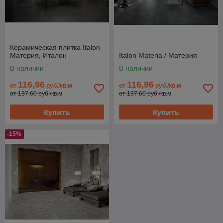
Керамическая плитка Italon
Материя, Италон
Italon Materia / Материя
В наличии
В наличии
116,96
116,96
от
руб./кв.м
от
руб./кв.м
от 137,60 руб./кв.м
от 137,60 руб./кв.м
Купить
Купить
-15%