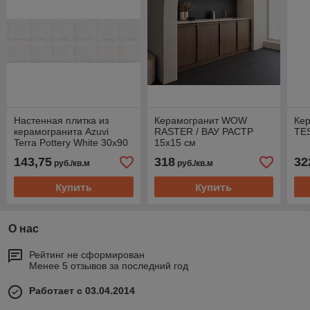
Настенная плитка из
Керамогранит WOW
Ке
керамогранита Azuvi
RASTER / ВАУ РАСТР
TE
Terra Pottery White 30x90
15х15 см
143,75
318
32
руб./кв.м
руб./кв.м
Купить
Купить
О нас
Рейтинг не сформирован
Менее 5 отзывов за последний год
Работает с 03.04.2014