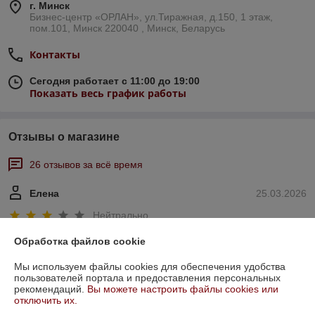
г. Минск
Бизнес-центр «ОРЛАН», ул.Тиражная, д.150, 1 этаж,
пом.101, Минск 220040 , Минск, Беларусь
Контакты
Сегодня работает с 11:00 до 19:00
Показать весь график работы
Отзывы о магазине
26 отзывов за всё время
Елена
25.03.2026
Нейтрально
Обработка файлов cookie
Покупатель
23.04.2025
Мы используем файлы cookies для обеспечения удобства
Отлично
пользователей портала и предоставления персональных
рекомендаций.
Вы можете настроить файлы cookies или
отключить их.
Показать все отзывы