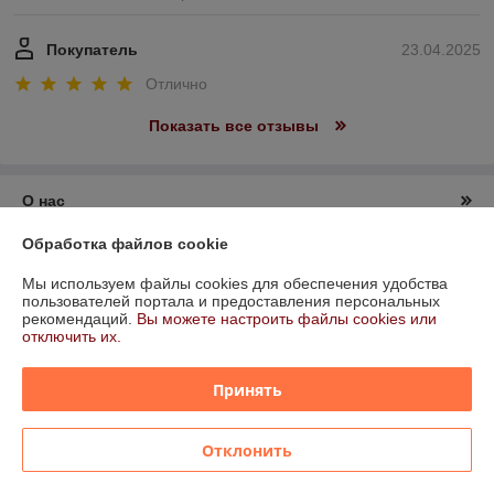
Покупатель
23.04.2025
Отлично
Показать все отзывы
О нас
Обработка файлов cookie
Контакты
Мы используем файлы cookies для обеспечения удобства
пользователей портала и предоставления персональных
Доставка и оплата
рекомендаций.
Вы можете настроить файлы cookies или
отключить их.
График работы
Принять
Полная версия сайта
Отклонить
Политика обработки cookies