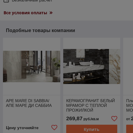
Безналичный расчет
Все условия оплаты
Подобные товары компании
APE MARE DI SABBIA/
КЕРАМОГРАНИТ БЕЛЫЙ
Пл
АПЕ МАРЕ ДИ САББИА
МРАМОР С ТЕПЛОЙ
MO
ПРОЖИЛКОЙ
МО
CALACATTA GOLD/ АПЕ
269,87
руб./кв.м
от
КАЛАКАТА ГОЛД
Цену уточняйте
Купить