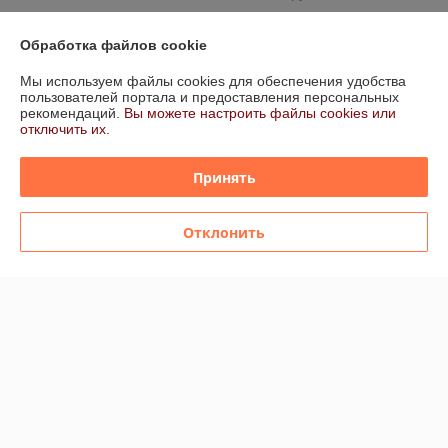
Контакты
Обработка файлов cookie
Сегодня работает с 11:00 до 19:00
Мы используем файлы cookies для обеспечения удобства
Показать весь график работы
пользователей портала и предоставления персональных
рекомендаций.
Вы можете настроить файлы cookies или
отключить их.
Отзывы о магазине
Принять
26 отзывов за всё время
Елена
25.03.2026
Отклонить
Нейтрально
Покупатель
23.04.2025
Отлично
Показать все отзывы