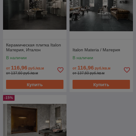
Керамическая плитка Italon
Материя, Италон
Italon Materia / Материя
В наличии
В наличии
116,96
116,96
от
руб./кв.м
от
руб./кв.м
от 137,60 руб./кв.м
от 137,60 руб./кв.м
Купить
Купить
-15%