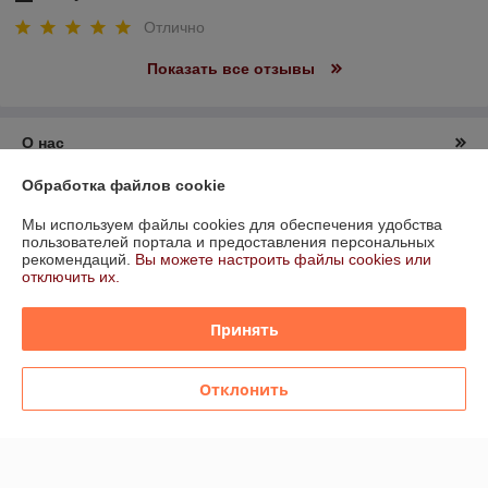
Отлично
Показать все отзывы
О нас
Обработка файлов cookie
Контакты
Мы используем файлы cookies для обеспечения удобства
пользователей портала и предоставления персональных
Доставка и оплата
рекомендаций.
Вы можете настроить файлы cookies или
отключить их.
График работы
Принять
Полная версия сайта
Отклонить
Политика обработки cookies
Сайт создан на платформе Deal.by