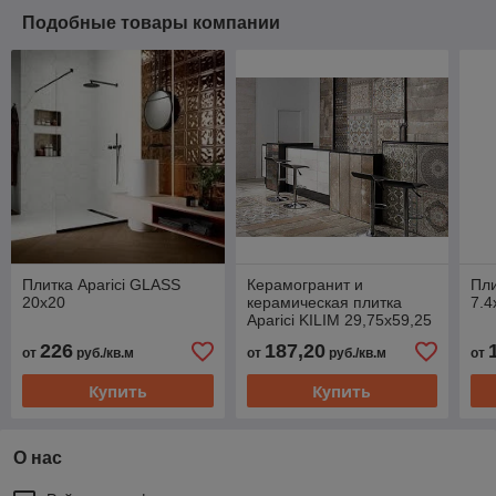
Подобные товары компании
Плитка Aparici GLASS
Керамогранит и
Пли
20х20
керамическая плитка
7.4
Aparici KILIM 29,75х59,25
226
187,20
от
руб./кв.м
от
руб./кв.м
от
Купить
Купить
О нас