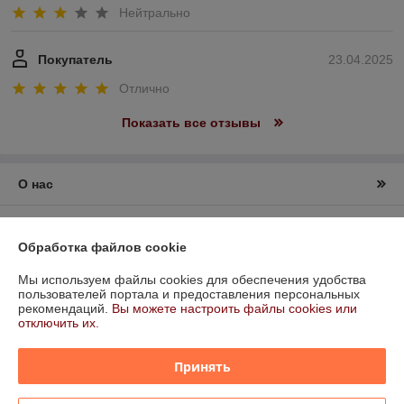
Нейтрально
Покупатель
23.04.2025
Отлично
Показать все отзывы
О нас
Контакты
Обработка файлов cookie
Доставка и оплата
Мы используем файлы cookies для обеспечения удобства
пользователей портала и предоставления персональных
рекомендаций.
Вы можете настроить файлы cookies или
График работы
отключить их.
Полная версия сайта
Принять
Политика обработки cookies