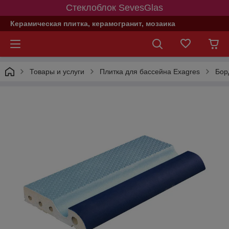
Стеклоблок SevesGlas
Керамическая плитка, керамогранит, мозаика
Товары и услуги
Плитка для бассейна Exagres
Бор