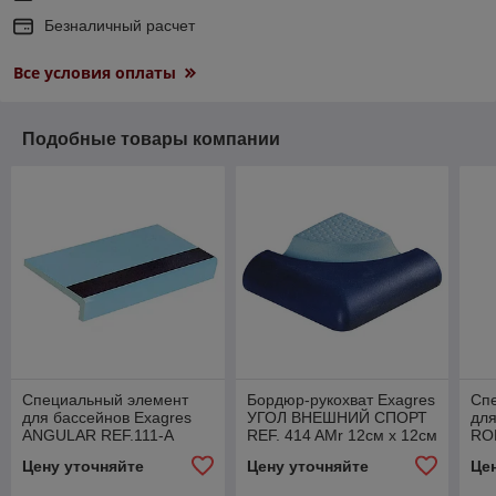
Безналичный расчет
Все условия оплаты
Подобные товары компании
Специальный элемент
Бордюр-рукохват Exagres
Сп
для бассейнов Exagres
УГОЛ ВНЕШНИЙ СПОРТ
для
ANGULAR REF.111-A
REF. 414 AMr 12см x 12см
RO
AZUL C-3 12см х 24,5см
x 2,6 cm
1 1
Цену уточняйте
Цену уточняйте
Це