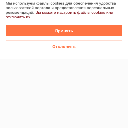
Мы используем файлы cookies для обеспечения удобства
пользователей портала и предоставления персональных
рекомендаций.
Вы можете настроить файлы cookies или
График работы
отключить их.
Полная версия сайта
Принять
Политика обработки cookies
Отклонить
Сайт создан на платформе Deal.by
Информация для покупателя
Юридическое лицо:
ООО «Керамотека»
220021 Республика Беларусь, г. Минск, ул. Тиражная 150 пом 101
Регистрационный номер ЕГР: 193622815
УНП: 193622815