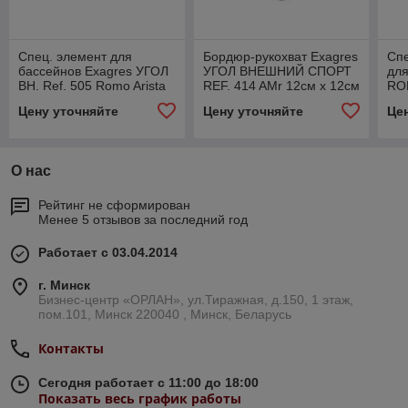
Спец. элемент для
Бордюр-рукохват Exagres
Сп
бассейнов Exagres УГОЛ
УГОЛ ВНЕШНИЙ СПОРТ
для
ВН. Ref. 505 Romo Arista
REF. 414 AMr 12см x 12см
RO
12см x12см
x 2,6 cm
1 1
Цену уточняйте
Цену уточняйте
Це
О нас
Рейтинг не сформирован
Менее 5 отзывов за последний год
Работает с 03.04.2014
г. Минск
Бизнес-центр «ОРЛАН», ул.Тиражная, д.150, 1 этаж,
пом.101, Минск 220040 , Минск, Беларусь
Контакты
Сегодня работает с 11:00 до 18:00
Показать весь график работы