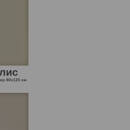
лис
мер
80x120 см