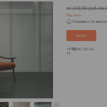
от 243,90
руб.
/кв.
Под заказ
Отправка с 21 август
Купить
+375 (44) 721-13-
11