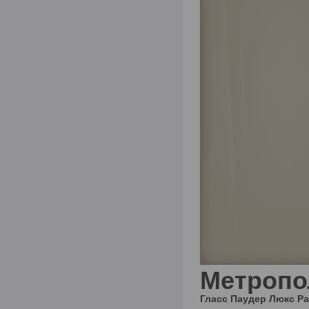
Метропо
Гласс Паудер Люкс
Р