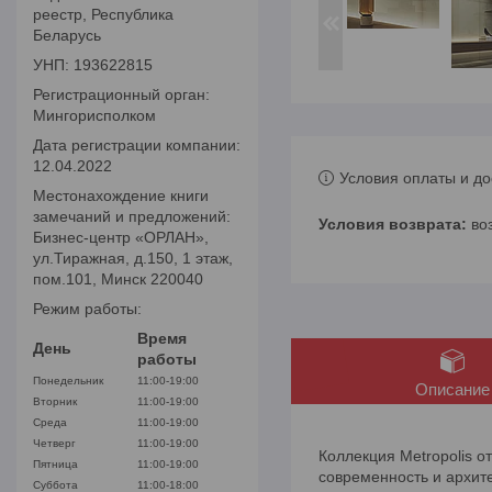
реестр, Республика
Беларусь
УНП: 193622815
Регистрационный орган:
Мингорисполком
Дата регистрации компании:
12.04.2022
Условия оплаты и до
Местонахождение книги
замечаний и предложений:
во
Бизнес-центр «ОРЛАН»,
ул.Тиражная, д.150, 1 этаж,
пом.101, Минск 220040
Режим работы:
Время
День
работы
Понедельник
11:00-19:00
Описание
Вторник
11:00-19:00
Среда
11:00-19:00
Четверг
11:00-19:00
Коллекция Metropolis о
Пятница
11:00-19:00
современность и архит
Суббота
11:00-18:00