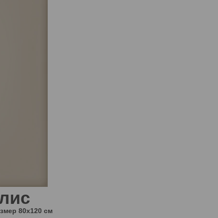
лис
азмер
80x120 см