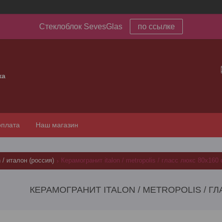
Стеклоблок SevesGlas
по ссылке
ка
оплата
Наш магазин
n / италон (россия)
Керамогранит italon / metropolis / гласс люкс 80x160
КЕРАМОГРАНИТ ITALON / METROPOLIS / Г