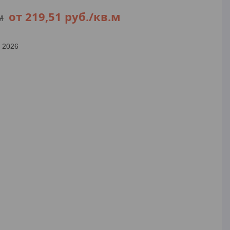
от 219,51
руб.
/кв.м
м
а 2026