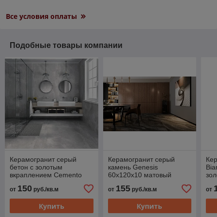
Все условия оплаты
Подобные товары компании
Керамогранит серый
Керамогранит серый
Ке
бетон с золотым
камень Genesis
Bia
вкраплением Cemento
60x120x10 матовый
зо
Gold 600x1200x8 мягкая
структурный
пан
150
155
от
руб./кв.м
от
руб./кв.м
от
полировка
Купить
Купить