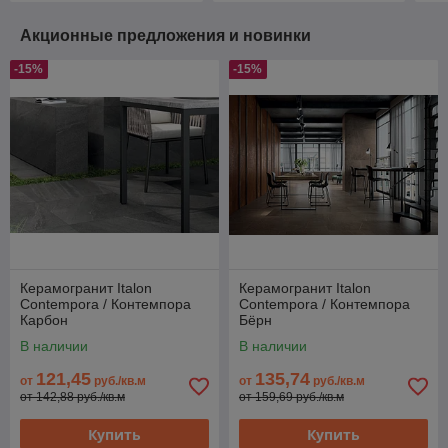
Акционные предложения и новинки
-15%
-15%
Керамогранит Italon
Керамогранит Italon
Contempora / Контемпора
Contempora / Контемпора
Карбон
Бёрн
В наличии
В наличии
121,45
135,74
от
руб./кв.м
от
руб./кв.м
от 142,88 руб./кв.м
от 159,69 руб./кв.м
Купить
Купить