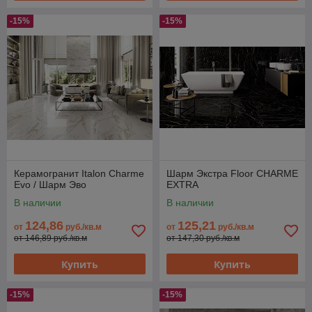
-15%
-15%
Керамогранит Italon Charme
Шарм Экстра Floor CHARME
Evo / Шарм Эво
EXTRA
В наличии
В наличии
124,86
125,21
от
руб./кв.м
от
руб./кв.м
от 146,89 руб./кв.м
от 147,30 руб./кв.м
Купить
Купить
-15%
-15%