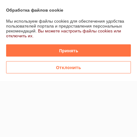
Обработка файлов cookie
Мы используем файлы cookies для обеспечения удобства
пользователей портала и предоставления персональных
рекомендаций.
Вы можете настроить файлы cookies или
отключить их.
Принять
Керамогранит Italon Climb /
Italon Maison / Мэзон
Клаймб
Отклонить
В наличии
В наличии
138,63
113,56
от
руб./кв.м
от
руб./кв.м
от 163,09 руб./кв.м
от 133,60 руб./кв.м
Купить
Купить
-15%
-15%