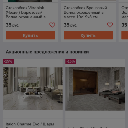
Cтеклоблок Vitrablok
Cтеклоблок Бронзовый
Cте
(Чехия) Бирюзовый
Волна окрашенный в
Во
Волна окрашенный в
массе 19х19х8 см
мас
массе 19х19х8 см
35
35
35
руб.
руб.
Купить
Купить
Акционные предложения и новинки
-15%
-15%
Italon Charme Evo / Шарм