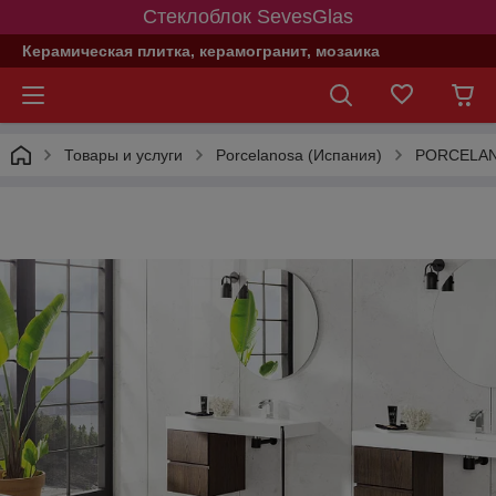
Стеклоблок SevesGlas
Керамическая плитка, керамогранит, мозаика
Товары и услуги
Porcelanosa (Испания)
PORCELA