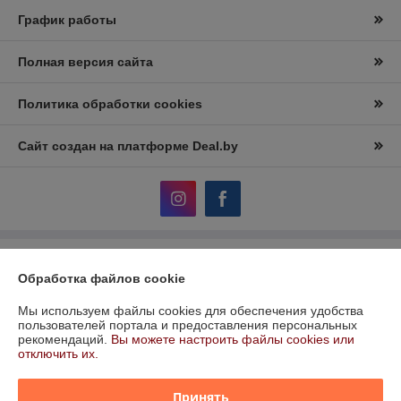
График работы
Полная версия сайта
Политика обработки cookies
Сайт создан на платформе Deal.by
Информация для покупателя
Обработка файлов cookie
Юридическое лицо:
ООО «Керамотека»
220021 Республика Беларусь, г. Минск, ул. Тиражная 150 пом 101
Мы используем файлы cookies для обеспечения удобства
пользователей портала и предоставления персональных
Регистрационный номер ЕГР: 193622815
рекомендаций.
Вы можете настроить файлы cookies или
отключить их.
УНП: 193622815
Регистрационный орган: Мингорисполком
Принять