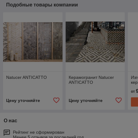
Подобные товары компании
Natucer ANTICATTO
Керамогранит Natucer
Изг
ANTICATTO
кер
от
Цену уточняйте
Цену уточняйте
О нас
Рейтинг не сформирован
Менее 5 отзывов за последний год