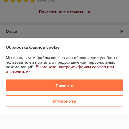
Отлично
Показать все отзывы
О нас
Контакты
Обработка файлов cookie
Мы используем файлы cookies для обеспечения удобства
Доставка и оплата
пользователей портала и предоставления персональных
рекомендаций.
Вы можете настроить файлы cookies или
отключить их.
График работы
Принять
Полная версия сайта
Политика обработки cookies
Отклонить
Сайт создан на платформе Deal.by