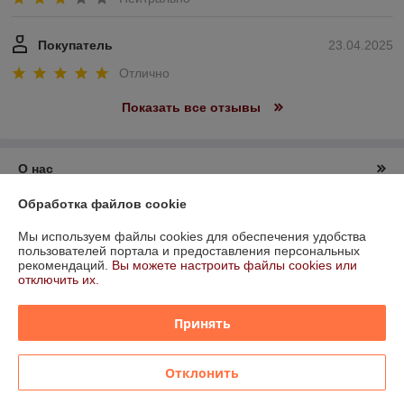
Покупатель
23.04.2025
Отлично
Показать все отзывы
О нас
Обработка файлов cookie
Контакты
Мы используем файлы cookies для обеспечения удобства
пользователей портала и предоставления персональных
Доставка и оплата
рекомендаций.
Вы можете настроить файлы cookies или
отключить их.
График работы
Принять
Полная версия сайта
Отклонить
Политика обработки cookies